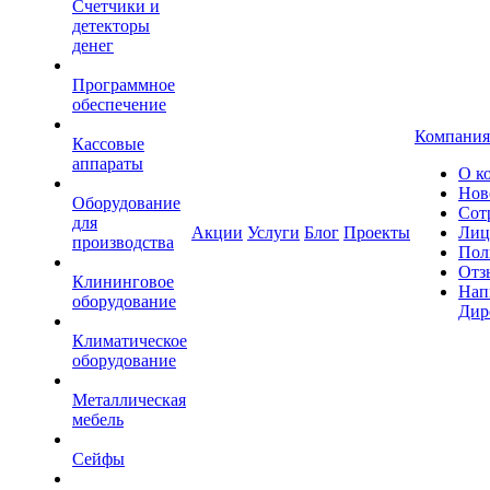
Счетчики и
детекторы
денег
Программное
обеспечение
Компания
Кассовые
аппараты
О к
Нов
Оборудование
Сот
для
Акции
Услуги
Блог
Проекты
Лиц
производства
Пол
Отз
Клининговое
Нап
оборудование
Дир
Климатическое
оборудование
Металлическая
мебель
Сейфы