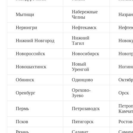
Набережные
Мытищи
Назран
Челны
Нерюнгри
Нефтекамск
Нефте
Нижний
Нижний Новгород
Новок
Тагил
Новороссийск
Новосибирск
Новот
Новый
Новошахтинск
Ногин
Уренгой
Обнинск
Одинцово
Октяб
Орехово-
Оренбург
Орск
Зуево
Петроп
Пермь
Петрозаводск
Камча
Псков
Пятигорск
Ростов
Рязань
Салават
Самар