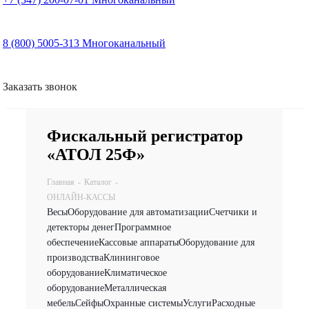
8 (800) 5005-313
Многоканальный
Заказать звонок
Фискальный регистратор
«АТОЛ 25Ф»
Главная
-
Каталог
-
ОНЛАЙН-КАССЫ
Весы
Оборудование для автоматизации
Счетчики и
детекторы денег
Программное
обеспечение
Кассовые аппараты
Оборудование для
производства
Клининговое
оборудование
Климатическое
оборудование
Металлическая
мебель
Сейфы
Охранные системы
Услуги
Расходные