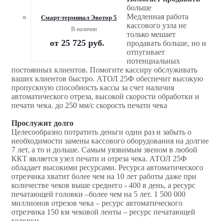
больше
Медленная работа
Смарт-терминал Эвотор 5
кассового узла не
В наличии
только мешает
от
25 725 руб.
продавать больше, но и
отпугивает
потенциальных
постоянных клиентов. Помогите кассиру обслуживать
ваших клиентов быстро. АТОЛ 25Ф обеспечит высокую
пропускную способность кассы за счет наличия
автоматического отреза, высокой скорости обработки и
печати чека. до 250 мм/c скорость печати чека
Прослужит долго
Целесообразно потратить деньги один раз и забыть о
необходимости замены кассового оборудования на долгие
7 лет, а то и дольше. Самым уязвимым звеном в любой
ККТ является узел печати и отреза чека. АТОЛ 25Ф
обладает высокими ресурсами. Ресурса автоматического
отрезчика хватит более чем на 10 лет работы даже при
количестве чеков выше среднего - 400 в день, а ресурс
печатающей головки –более чем на 5 лет. 1 500 000
миллионов отрезов чека – ресурс автоматического
отрезчика 150 км чековой ленты – ресурс печатающей
головки