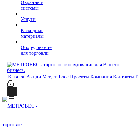
Охранные
системы
Услуги
Расходные
материалы
Оборудование
для торговли
Каталог
Акции
Услуги
Блог
Проекты
Компания
Контакты
Е