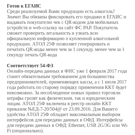
Готов к ЕГАИС
Среди реализуемой Вами продукции есть алкоголь?
Значит Вы обязаны фиксировать его продажи в ЕГАИС и
выдавать покупателю чек с QR-кодом для мобильных
устройств и web-ссылку на сайт ФС РАР. Покупатель
сможет проверить легальность и узнать всю
официальную информацию о купленной алкогольной
продукции. АТОЛ 25Ф позволяет генерировать и
печатать QR-коды менее чем за 1 секунду. менее чем за 1
секунду печать QR-кода
Соответствует 54-ФЗ
Онлайн-передача данных в ФНС уже 1 февраля 2017 года
станет обязательным требованием для большинства
предпринимателей, применяющих кассы, а с 1 июля 2017
года работать по старому порядку применения ККТ будет
невозможно. За несоблюдение новых правил торговли
штрафы грозят как физическим, так и юридическим
лицам. АТОЛ 25Ф включена в реестр онлайн ККТ
приказом №EД-7-20/504@ от 23.09.2016. Для Вашего
удобства АТОЛ 25Ф обладает максимальным выбором
интерфейсов для передачи данных в ОФД. Интерфейсы
для передачи данных в ОФД: Ethernet, USB 2G/3G или Wi-
Fi (опционально).