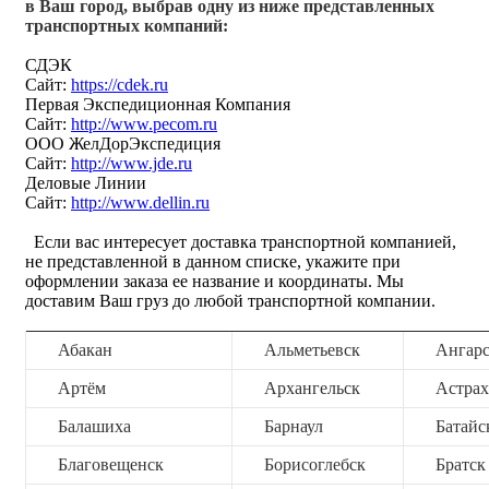
в Ваш город, выбрав одну из ниже представленных
транспортных компаний:
СДЭК
Сайт:
https://cdek.ru
Первая Экспедиционная Компания
Сайт:
http://www.pecom.ru
ООО ЖелДорЭкспедиция
Сайт:
http://www.jde.ru
Деловые Линии
Сайт:
http://www.dellin.ru
Если вас интересует доставка транспортной компанией,
не представленной в данном списке, укажите при
оформлении заказа ее название и координаты. Мы
доставим Ваш груз до любой транспортной компании.
Абакан
Альметьевск
Ангар
Артём
Архангельск
Астрах
Балашиха
Барнаул
Батайс
Благовещенск
Борисоглебск
Братск