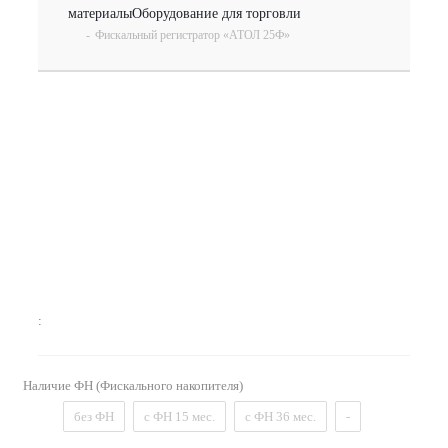
материалы
Оборудование для торговли
-
Фискальный регистратор «АТОЛ 25Ф»
:
Наличие ФН (Фискального накопителя)
без ФН
с ФН 15 мес.
с ФН 36 мес.
-