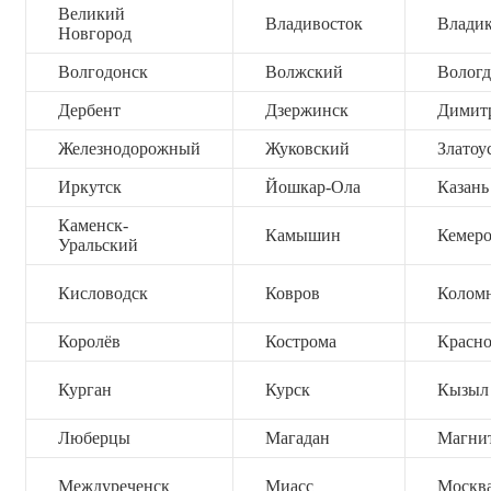
Великий
Владивосток
Владик
Новгород
Волгодонск
Волжский
Вологд
Дербент
Дзержинск
Димит
Железнодорожный
Жуковский
Златоу
Иркутск
Йошкар-Ола
Казань
Каменск-
Камышин
Кемер
Уральский
Кисловодск
Ковров
Колом
Королёв
Кострома
Красно
Курган
Курск
Кызыл
Люберцы
Магадан
Магни
Междуреченск
Миасс
Москв