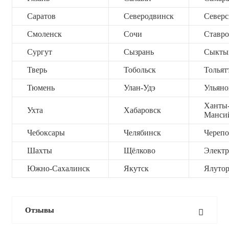
Саратов
Северодвинск
Северс
Смоленск
Сочи
Ставро
Сургут
Сызрань
Сыкты
Тверь
Тобольск
Тольят
Тюмень
Улан-Удэ
Ульяно
Ханты
Ухта
Хабаровск
Манси
Чебоксары
Челябинск
Черепо
Шахты
Щёлково
Электр
Южно-Сахалинск
Якутск
Ялутор
Отзывы