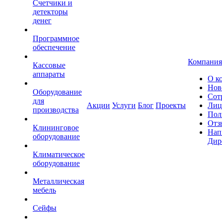
Счетчики и
детекторы
денег
Программное
обеспечение
Компания
Кассовые
аппараты
О к
Нов
Оборудование
Сот
для
Акции
Услуги
Блог
Проекты
Лиц
производства
Пол
Отз
Клининговое
Нап
оборудование
Дир
Климатическое
оборудование
Металлическая
мебель
Сейфы