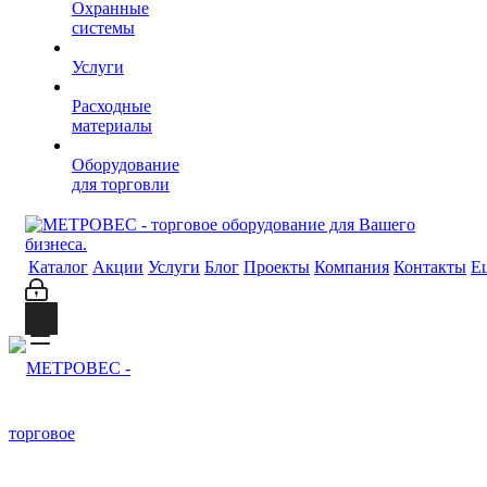
Охранные
системы
Услуги
Расходные
материалы
Оборудование
для торговли
Каталог
Акции
Услуги
Блог
Проекты
Компания
Контакты
Е