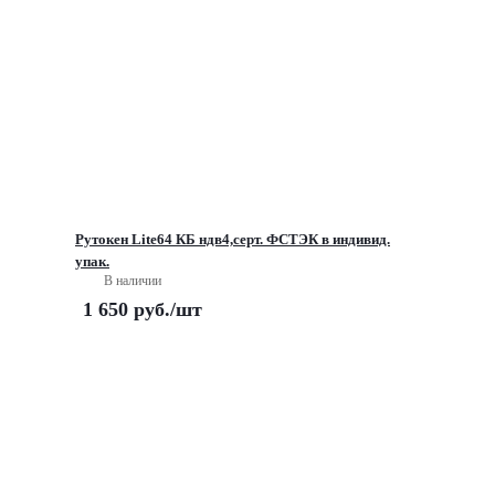
Рутокен Lite64 КБ ндв4,серт. ФСТЭК в индивид.
упак.
В наличии
1 650
руб.
/шт