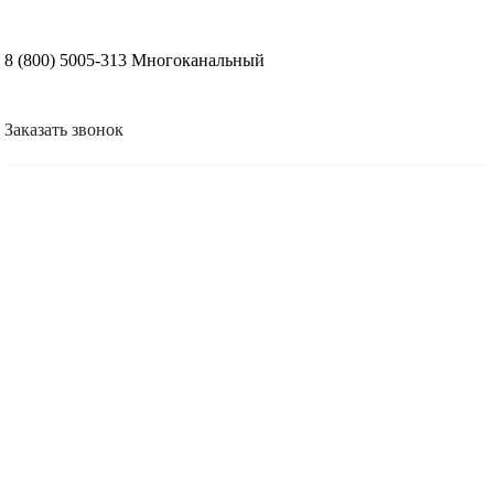
8 (800) 5005-313
Многоканальный
Заказать звонок
Консультация — 0 ₽
Опыт работы более 20 лет
Установка от 1 часа
Гарантия на работы — 12 месяцев
Поможем с регистрацией в ФНС и ОФД
Выезд на место по региону