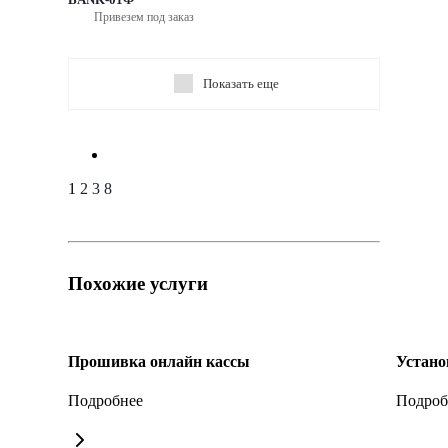
Привезем под заказ
Показать еще
1
2
3
8
Похожие услуги
Прошивка онлайн кассы
Устан
Подробнее
Подроб