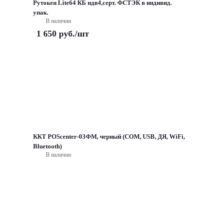
Рутокен Lite64 КБ ндв4,серт. ФСТЭК в индивид.
упак.
В наличии
1 650
руб.
/шт
ККТ POScenter-03ФМ, черный (COM, USB, ДЯ, WiFi,
Bluetooth)
В наличии