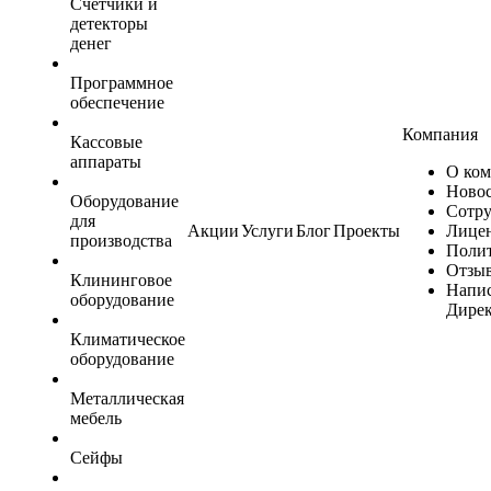
Счетчики и
детекторы
денег
Программное
обеспечение
Компания
Кассовые
аппараты
О ко
Ново
Оборудование
Сотр
для
Акции
Услуги
Блог
Проекты
Лице
производства
Поли
Отзы
Клининговое
Напис
оборудование
Дире
Климатическое
оборудование
Металлическая
мебель
Сейфы