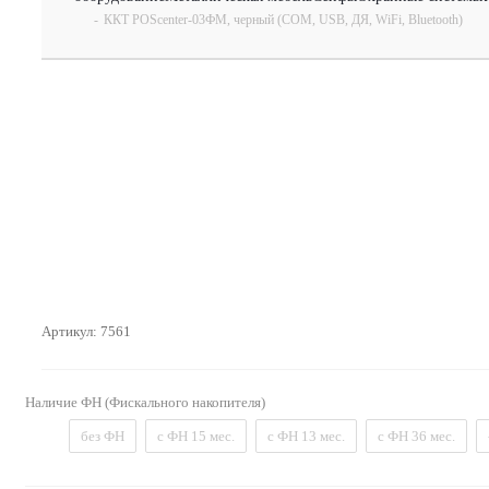
-
ККТ POScenter-03ФМ, черный (COM, USB, ДЯ, WiFi, Bluetooth)
Артикул:
7561
Наличие ФН (Фискального накопителя)
без ФН
с ФН 15 мес.
с ФН 13 мес.
с ФН 36 мес.