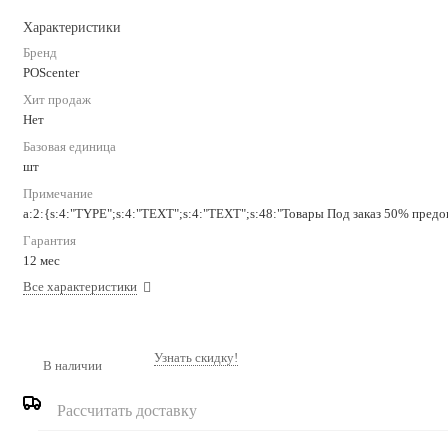
Характеристики
Бренд
POScenter
Хит продаж
Нет
Базовая единица
шт
Примечание
a:2:{s:4:"TYPE";s:4:"TEXT";s:4:"TEXT";s:48:"Товары Под заказ 50% предоп
Гарантия
12 мес
Все характеристики
Узнать скидку!
В наличии
Рассчитать доставку