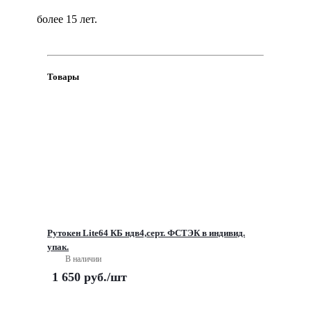
более 15 лет.
Товары
Рутокен Lite64 КБ ндв4,серт. ФСТЭК в индивид.
упак.
В наличии
1 650
руб.
/шт