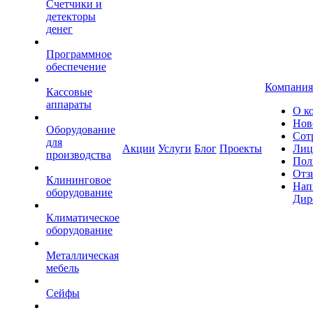
Счетчики и
детекторы
денег
Программное
обеспечение
Компания
Кассовые
аппараты
О к
Нов
Оборудование
Сот
для
Акции
Услуги
Блог
Проекты
Лиц
производства
Пол
Отз
Клининговое
Нап
оборудование
Дир
Климатическое
оборудование
Металлическая
мебель
Сейфы