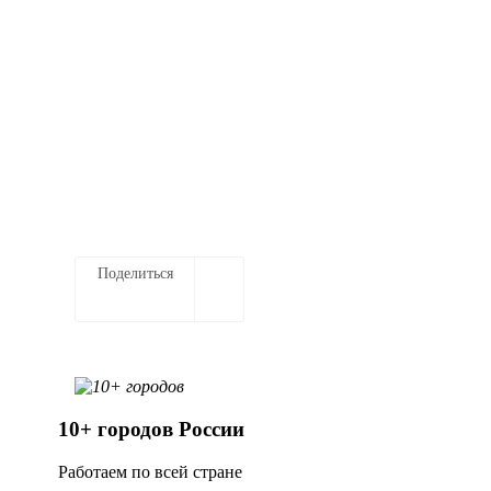
Подключение к системе маркировки
под ключ
Настройка оборудования и ПО для
работы с кодами
Заказать услугу
Поделиться
10+ городов России
Работаем по всей стране