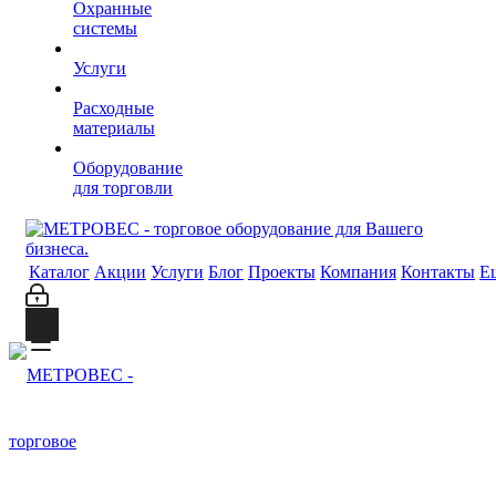
Охранные
системы
Услуги
Расходные
материалы
Оборудование
для торговли
Каталог
Акции
Услуги
Блог
Проекты
Компания
Контакты
Е