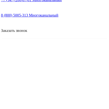
8 (800) 5005-313
Многоканальный
Заказать звонок
Консультация: 0 руб.
Опыт работы более 20 лет
Предоставляем поддержку в процессе
Поможем избежать ошибок