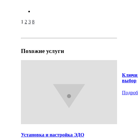
1
2
3
8
Похожие услуги
Ключи 
выбор
Подроб
Установка и настройка ЭДО