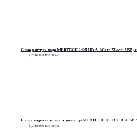
Сканер штрих-кода MERTECH 2425 HR Ai 2Core XLaser USB, э
Привезем под заказ
Беспроводной сканер штрих-кода MERTECH CL-1320 BLE SPP 
Привезем под заказ