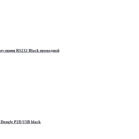
муляция RS232 Black проводной
Dongle P2D USB black