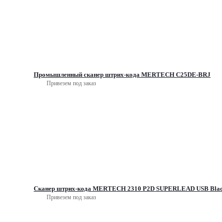
Промышленный сканер штрих-кода MERTECH C25DE-BRJ
Привезем под заказ
Сканер штрих-кода MERTECH 2310 P2D SUPERLEAD USB Black 
Привезем под заказ