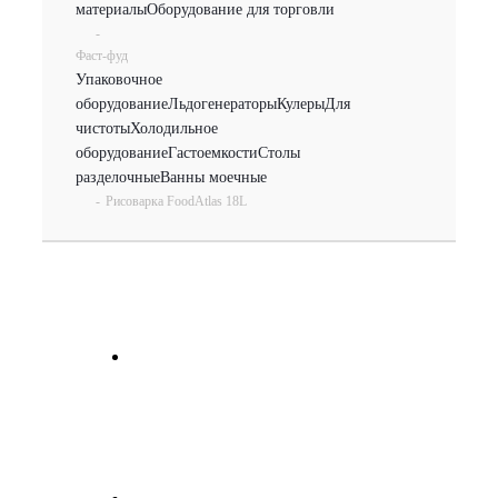
материалы
Оборудование для торговли
-
Фаст-фуд
Упаковочное
оборудование
Льдогенераторы
Кулеры
Для
чистоты
Холодильное
оборудование
Гастоемкости
Столы
разделочные
Ванны моечные
-
Рисоварка FoodAtlas 18L