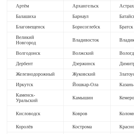
Артём
Архангельск
Астрах
Балашиха
Барнаул
Батайс
Благовещенск
Борисоглебск
Братск
Великий
Владивосток
Владик
Новгород
Волгодонск
Волжский
Вологд
Дербент
Дзержинск
Димит
Железнодорожный
Жуковский
Златоу
Иркутск
Йошкар-Ола
Казань
Каменск-
Камышин
Кемер
Уральский
Кисловодск
Ковров
Колом
Королёв
Кострома
Красно