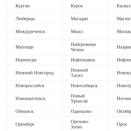
Курган
Курск
Кызыл
Люберцы
Магадан
Магни
Междуреченск
Миасс
Москв
Набережные
Мытищи
Назран
Челны
Нерюнгри
Нефтекамск
Нефте
Нижний
Нижний Новгород
Новок
Тагил
Новороссийск
Новосибирск
Новот
Новый
Новошахтинск
Ногин
Уренгой
Обнинск
Одинцово
Октяб
Орехово-
Оренбург
Орск
Зуево