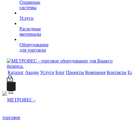
Охранные
системы
Услуги
Расходные
материалы
Оборудование
для торговли
Каталог
Акции
Услуги
Блог
Проекты
Компания
Контакты
Е