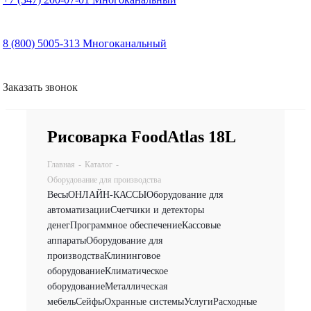
8 (800) 5005-313
Многоканальный
Заказать звонок
Рисоварка FoodAtlas 18L
Главная
-
Каталог
-
Оборудование для производства
Весы
ОНЛАЙН-КАССЫ
Оборудование для
автоматизации
Счетчики и детекторы
денег
Программное обеспечение
Кассовые
аппараты
Оборудование для
производства
Клининговое
оборудование
Климатическое
оборудование
Металлическая
мебель
Сейфы
Охранные системы
Услуги
Расходные