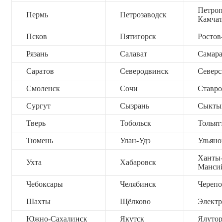
Петроп
Пермь
Петрозаводск
Камча
Псков
Пятигорск
Ростов
Рязань
Салават
Самар
Саратов
Северодвинск
Северс
Смоленск
Сочи
Ставро
Сургут
Сызрань
Сыкты
Тверь
Тобольск
Тольят
Тюмень
Улан-Удэ
Ульяно
Ханты
Ухта
Хабаровск
Манси
Чебоксары
Челябинск
Черепо
Шахты
Щёлково
Электр
Южно-Сахалинск
Якутск
Ялутор