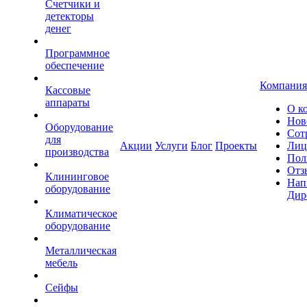
Счетчики и
детекторы
денег
Программное
обеспечение
Компания
Кассовые
аппараты
О к
Нов
Оборудование
Сот
для
Акции
Услуги
Блог
Проекты
Лиц
производства
Пол
Отз
Клининговое
Нап
оборудование
Дир
Климатическое
оборудование
Металлическая
мебель
Сейфы