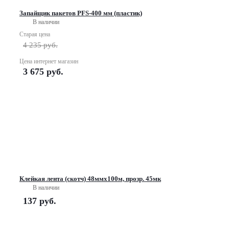
Запайщик пакетов PFS-400 мм (пластик)
В наличии
Старая цена
4 235
руб.
Цена интернет магазин
3 675
руб.
Клейкая лента (скотч) 48ммх100м, прозр. 45мк
В наличии
137
руб.