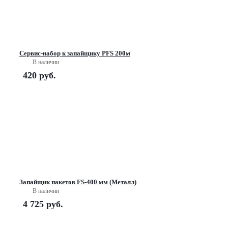
Сервис-набор к запайщику PFS 200м
В наличии
420
руб.
Запайщик пакетов FS-400 мм (Металл)
В наличии
4 725
руб.