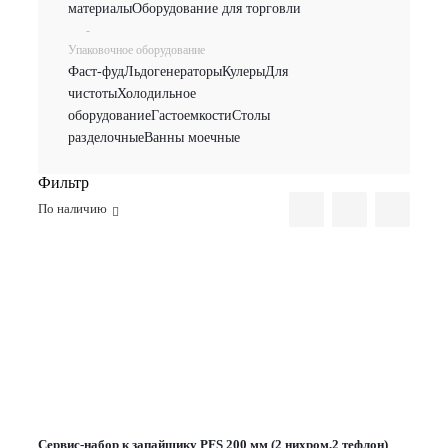
материалы
Оборудование для торговли
-
Упаковочное оборудование
Фаст-фуд
Льдогенераторы
Кулеры
Для
чистоты
Холодильное
оборудование
Гастоемкости
Столы
разделочные
Ванны моечные
Фильтр
По наличию
Сервис-набор к запайщику PFS 200 мм (2 нихром,2 тефлон)