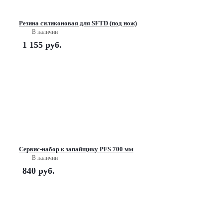
Резина силиконовая для SFTD (под нож)
В наличии
1 155
руб.
Сервис-набор к запайщику PFS 700 мм
В наличии
840
руб.