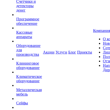
Счетчики и
детекторы
денег
Программное
обеспечение
Компания
Кассовые
аппараты
О к
Нов
Оборудование
Сот
для
Акции
Услуги
Блог
Проекты
Лиц
производства
Пол
Отз
Клининговое
Нап
оборудование
Дир
Климатическое
оборудование
Металлическая
мебель
Сейфы