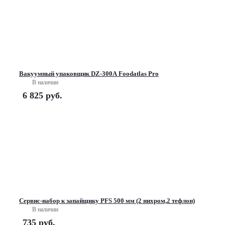
Вакуумный упаковщик DZ-300A Foodatlas Pro
В наличии
6 825
руб.
Сервис-набор к запайщику PFS 500 мм (2 нихром,2 тефлон)
В наличии
735
руб.