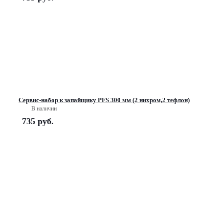
Сервис-набор к запайщику PFS 300 мм (2 нихром,2 тефлон)
В наличии
735
руб.