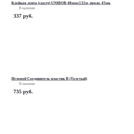
Клейкая лента (скотч) UNIBOB 48ммх132м, прозр. 45мк
В наличии
337
руб.
Игловой Соединитель пластик R (Толстый)
В наличии
735
руб.