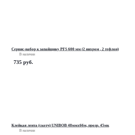
Сервис-набор к запайщику PFS 600 мм (2 нихром , 2 тефлон)
В наличии
735
руб.
Клейкая лента (скотч) UNIBOB 48ммх66м, прозр. 45мк
В наличии