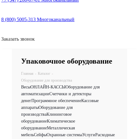
8 (800) 5005-313
Многоканальный
Заказать звонок
Упаковочное оборудование
Главная
-
Каталог
-
Оборудование для производства
Весы
ОНЛАЙН-КАССЫ
Оборудование для
автоматизации
Счетчики и детекторы
денег
Программное обеспечение
Кассовые
аппараты
Оборудование для
производства
Клининговое
оборудование
Климатическое
оборудование
Металлическая
мебель
Сейфы
Охранные системы
Услуги
Расходные