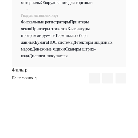
материалы
Оборудование для торговли
-
Ридеры магнитных карт
Фискальные регистраторы
Принтеры
чеков
Принтеры этикеток
Клавиатуры
программируемые
Терминалы сбора
данных
Бумага
ПОС системы
Детекторы акцизных
марок
Денежные ящики
Сканеры штрих-
кода
Дисплеи покупателя
Фильтр
По наличию