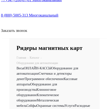
8 (800) 5005-313
Многоканальный
Заказать звонок
Ридеры магнитных карт
Главная
-
Каталог
-
Оборудование для автоматизации
Весы
ОНЛАЙН-КАССЫ
Оборудование для
автоматизации
Счетчики и детекторы
денег
Программное обеспечение
Кассовые
аппараты
Оборудование для
производства
Клининговое
оборудование
Климатическое
оборудование
Металлическая
мебель
Сейфы
Охранные системы
Услуги
Расходные