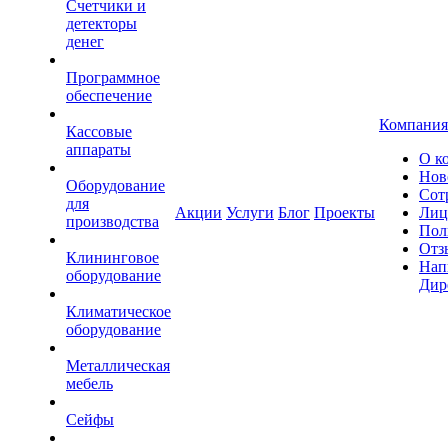
Счетчики и
детекторы
денег
Программное
обеспечение
Компания
Кассовые
аппараты
О к
Нов
Оборудование
Сот
для
Акции
Услуги
Блог
Проекты
Лиц
производства
Пол
Отз
Клининговое
Нап
оборудование
Дир
Климатическое
оборудование
Металлическая
мебель
Сейфы