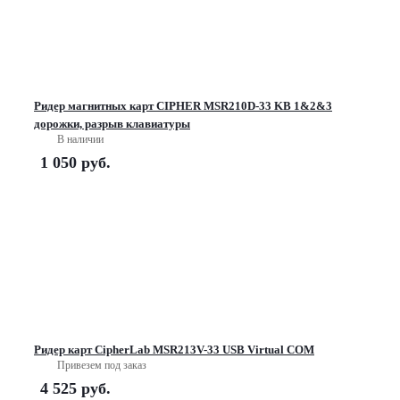
Ридер магнитных карт CIPHER MSR210D-33 KB 1&2&3
дорожки, разрыв клавиатуры
В наличии
1 050
руб.
Ридер карт CipherLab MSR213V-33 USB Virtual COM
Привезем под заказ
4 525
руб.