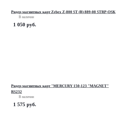
Ридер магнитных карт Zebex Z-800 ST (R) 889-08 STRP-OSK
В наличии
1 050
руб.
Ридер магнитных карт "MERCURY 150-123 "MAGNET"
RS232
В наличии
1 575
руб.