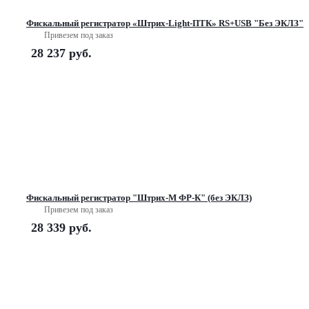
Фискальный регистратор «Штрих-Light-ПТК» RS+USB "Без ЭКЛЗ"
Привезем под заказ
28 237
руб.
Фискальный регистратор "Штрих-М ФР-К" (без ЭКЛЗ)
Привезем под заказ
28 339
руб.