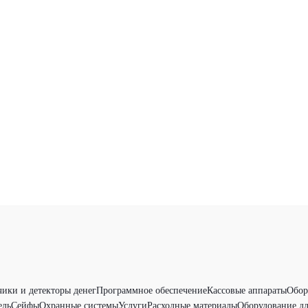
чики и детекторы денег
Программное обеспечение
Кассовые аппараты
Обор
ель
Сейфы
Охранные системы
Услуги
Расходные материалы
Оборудование дл