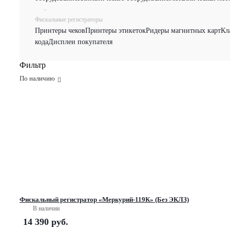
-
Фискальные регистраторы
Принтеры чеков
Принтеры этикеток
Ридеры магнитных карт
Кл
кода
Дисплеи покупателя
Фильтр
По наличию
Фискальный регистратор «Меркурий-119К» (Без ЭКЛЗ)
В наличии
14 390
руб.