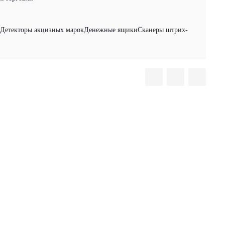
Детекторы акцизных марок
Денежные ящики
Сканеры штрих-