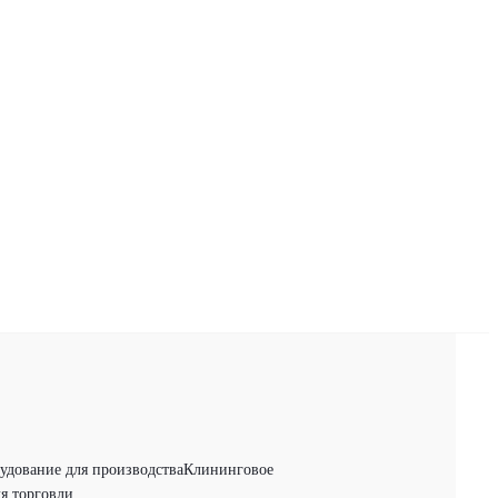
удование для производства
Клининговое
я торговли