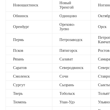
Новый
Новошахтинск
Ногин
Уренгой
Обнинск
Одинцово
Октяб
Орехово-
Оренбург
Орск
Зуево
Петроп
Пермь
Петрозаводск
Камча
Псков
Пятигорск
Ростов
Рязань
Салават
Самар
Саратов
Северодвинск
Северс
Смоленск
Сочи
Ставро
Сургут
Сызрань
Сыкты
Тверь
Тобольск
Тольят
Тюмень
Улан-Удэ
Ульяно