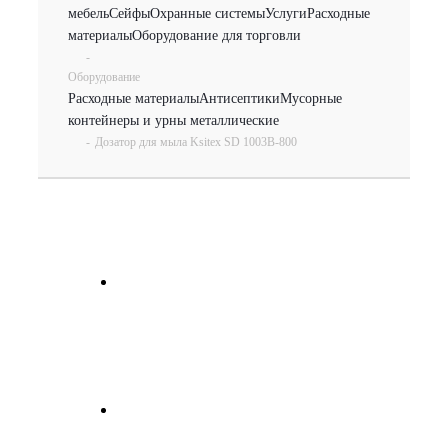
мебель
Сейфы
Охранные системы
Услуги
Расходные
материалы
Оборудование для торговли
-
Оборудование
Расходные материалы
Антисептики
Мусорные
контейнеры и урны металлические
-
Дозатор для мыла Ksitex SD 1003B-800