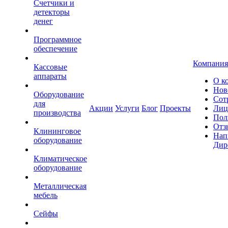
Счетчики и
детекторы
денег
Программное
обеспечение
Компания
Кассовые
аппараты
О к
Нов
Оборудование
Сот
для
Акции
Услуги
Блог
Проекты
Лиц
производства
Пол
Отз
Клининговое
Нап
оборудование
Дир
Климатическое
оборудование
Металлическая
мебель
Сейфы