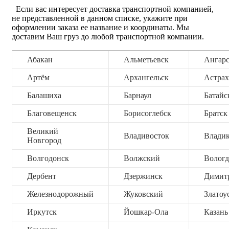
Если вас интересует доставка транспортной компанией,
не представленной в данном списке, укажите при
оформлении заказа ее название и координаты. Мы
доставим Ваш груз до любой транспортной компании.
Абакан
Альметьевск
Ангар
Артём
Архангельск
Астрах
Балашиха
Барнаул
Батайс
Благовещенск
Борисоглебск
Братск
Великий
Владивосток
Владик
Новгород
Волгодонск
Волжский
Вологд
Дербент
Дзержинск
Димит
Железнодорожный
Жуковский
Златоу
Иркутск
Йошкар-Ола
Казань