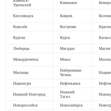
Каменск-
Камышин
Кемер
Уральский
Кисловодск
Ковров
Колом
Королёв
Кострома
Красно
Курган
Курск
Кызыл
Люберцы
Магадан
Магни
Междуреченск
Миасс
Москв
Набережные
Мытищи
Назран
Челны
Нерюнгри
Нефтекамск
Нефте
Нижний
Нижний Новгород
Новок
Тагил
Новороссийск
Новосибирск
Новот