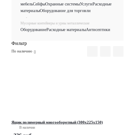
мебель
Сейфы
Охранные системы
Услуги
Расходные
материалы
Оборудование для торговли
-
Мусорные контейнеры и урны металлические
Оборудование
Расходные материалы
Антисептики
Фильтр
По наличию
Ящик полимерный многооборотный (300х225х150)
В наличии