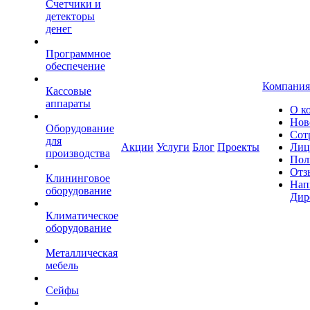
Счетчики и
детекторы
денег
Программное
обеспечение
Компания
Кассовые
аппараты
О к
Нов
Оборудование
Сот
для
Акции
Услуги
Блог
Проекты
Лиц
производства
Пол
Отз
Клининговое
Нап
оборудование
Дир
Климатическое
оборудование
Металлическая
мебель
Сейфы