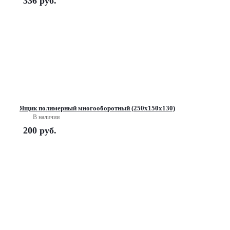
336
руб.
Ящик полимерный многооборотный (250х150х130)
В наличии
200
руб.