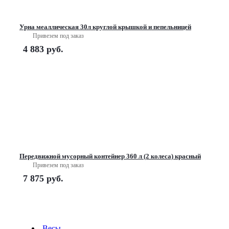
Урна меаллическая 30л круглой крышкой и пепельницей
Привезем под заказ
4 883
руб.
Передвижной мусорный контейнер 360 л (2 колеса) красный
Привезем под заказ
7 875
руб.
Весы