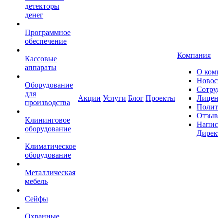
детекторы
денег
Программное
обеспечение
Компания
Кассовые
аппараты
О ком
Новос
Оборудование
Сотру
для
Акции
Услуги
Блог
Проекты
Лицен
производства
Полит
Отзы
Клининговое
Напис
оборудование
Дирек
Климатическое
оборудование
Металлическая
мебель
Сейфы
Охранные