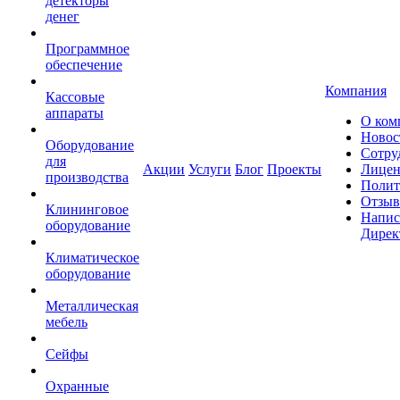
детекторы
денег
Программное
обеспечение
Компания
Кассовые
аппараты
О ком
Новос
Оборудование
Сотру
для
Акции
Услуги
Блог
Проекты
Лицен
производства
Полит
Отзы
Клининговое
Напис
оборудование
Дирек
Климатическое
оборудование
Металлическая
мебель
Сейфы
Охранные